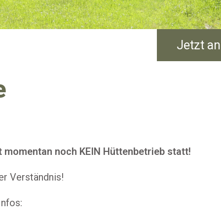
Jetzt a
e
et momentan noch KEIN Hüttenbetrieb statt!
er Verständnis!
Infos: